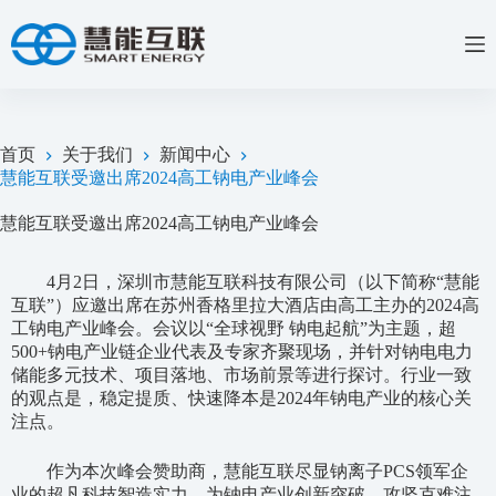
首页
关于我们
新闻中心
慧能互联受邀出席2024高工钠电产业峰会
慧能互联受邀出席2024高工钠电产业峰会
4月2日，深圳市慧能互联科技有限公司（以下简称“慧能
互联”）应邀出席在苏州香格里拉大酒店由高工主办的2024高
工钠电产业峰会。会议以“全球视野 钠电起航”为主题，超
500+钠电产业链企业代表及专家齐聚现场，并针对钠电电力
储能多元技术、项目落地、市场前景等进行探讨。行业一致
的观点是，稳定提质、快速降本是2024年钠电产业的核心关
注点。
作为本次峰会赞助商，慧能互联尽显钠离子PCS领军企
业的超凡科技智造实力，为钠电产业创新突破、攻坚克难注